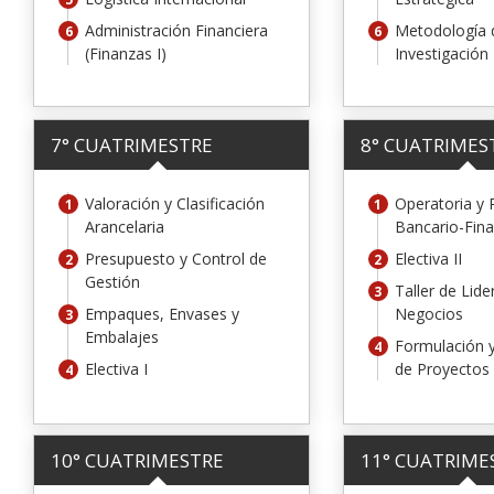
Administración Financiera
Metodología 
(Finanzas I)
Investigación
7° CUATRIMESTRE
8° CUATRIMES
Valoración y Clasificación
Operatoria y
Arancelaria
Bancario-Fina
Presupuesto y Control de
Electiva II
Gestión
Taller de Lide
Empaques, Envases y
Negocios
Embalajes
Formulación y
Electiva I
de Proyectos
10° CUATRIMESTRE
11° CUATRIME