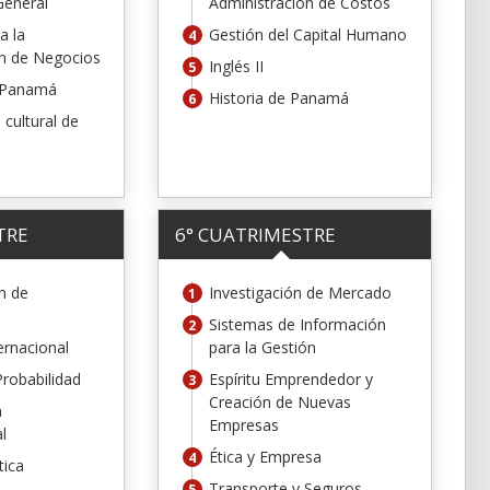
General
Administración de Costos
a la
Gestión del Capital Humano
ón de Negocios
Inglés II
 Panamá
Historia de Panamá
 cultural de
TRE
6° CUATRIMESTRE
n de
Investigación de Mercado
Sistemas de Información
ernacional
para la Gestión
Probabilidad
Espíritu Emprendedor y
Creación de Nuevas
n
Empresas
l
Ética y Empresa
tica
Transporte y Seguros