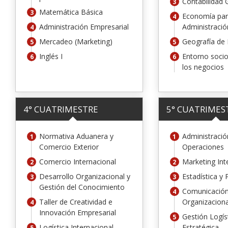
Contabilidad 
Matemática Básica
Economía par
Administración Empresarial
Administraci
Mercadeo (Marketing)
Geografía de
Inglés I
Entorno socio
los negocios
4° CUATRIMESTRE
5° CUATRIMES
Normativa Aduanera y
Administració
Comercio Exterior
Operaciones
Comercio Internacional
Marketing Int
Desarrollo Organizacional y
Estadística y 
Gestión del Conocimiento
Comunicació
Taller de Creatividad e
Organizaciona
Innovación Empresarial
Gestión Logís
Logística Internacional
Estratégica