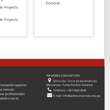
II
Doctoral
de Proyecto
de Proyecto
INFORMES E INSCRIPCIÓN
Dirección: Torre de las Américas,
 formación superior
Mezzanine. Punta Pacífica, Panamá.
as ciencias
Teléfono: +507 6562 4028
rmar profesionales
E-mail:
info@adenuniversity.edu.pa
tidos con la