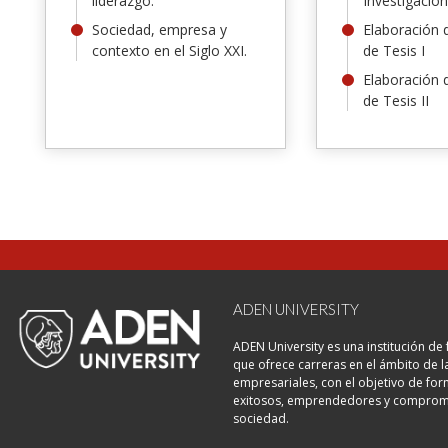
liderazgo.
Investigación 
Sociedad, empresa y
Elaboración 
contexto en el Siglo XXI.
de Tesis I
Elaboración 
de Tesis II
ADEN UNIVERSITY
ADEN University es una institución de
que ofrece carreras en el ámbito de l
empresariales, con el objetivo de fo
exitosos, emprendedores y comprome
sociedad.