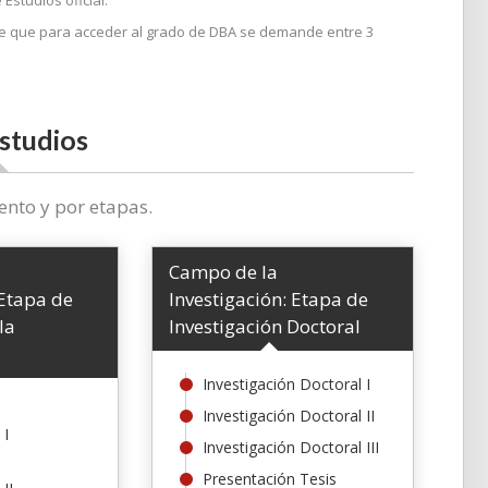
Estudios oficial.
le que para acceder al grado de DBA se demande entre 3
studios
ento y por etapas.
Campo de la
 Etapa de
Investigación: Etapa de
la
Investigación Doctoral
Investigación Doctoral I
Investigación Doctoral II
 I
Investigación Doctoral III
Presentación Tesis